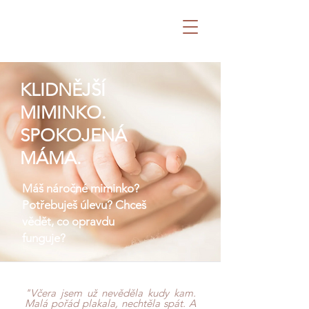
KLIDNĚJŠÍ
MIMINKO.
SPOKOJENÁ
MÁMA.
Máš náročné miminko?
Potřebuješ úlevu? Chceš
vědět, co opravdu
funguje?
"Včera jsem už nevěděla kudy kam.
Malá pořád plakala, nechtěla spát. A