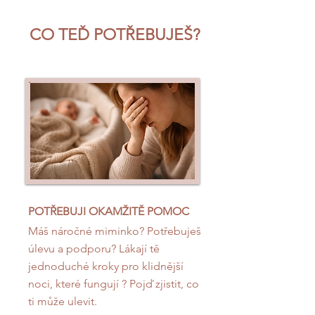
CO TEĎ POTŘEBUJEŠ?
POTŘEBUJI OKAMŽITĚ POMOC
Máš náročné miminko? Potřebuješ
úlevu a podporu? Lákají tě
jednoduché kroky pro klidnější
noci, které fungují ? Pojď zjistit, co
ti může ulevit.