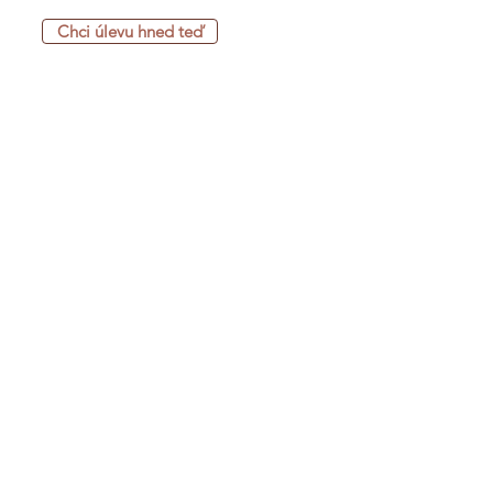
Chci úlevu hned teď
Co může být už zítra jinak?
Klidnější večer bez stresu
První krok ke změně k lepšímu
Pocit, že v tom nejsi sama