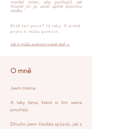
manžel místo, aby pochopil, jak
hrozně mi je, začal úplně pitomou
hádku."​​​​​
Znáš ten pocit? Já taky. A právě
proto ti můžu pomoct.
Jak ti můžu pomoct právě teď →
O mně
Jsem máma.
A taky žena, která si tím sama
prochází.
Dlouho jsem hledala způsob, jak z