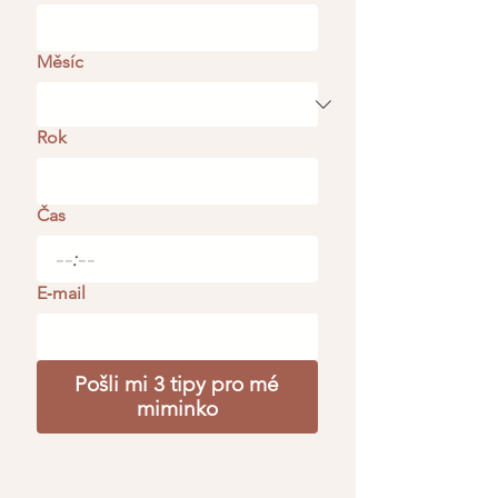
Měsíc
Rok
Čas
:
E‑mail
Pošli mi 3 tipy pro mé
miminko