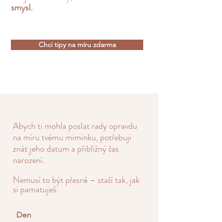
smysl.
Chci tipy na míru zdarma
Abych ti mohla poslat rady opravdu
na míru tvému miminku, potřebuji
znát jeho datum a přibližný čas
narození.
Nemusí to být přesně – stačí tak, jak
si pamatuješ.
Den