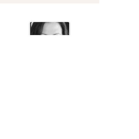
Jmenuji se Marie Suková a jsem
máma stejně jako ty.
Dlouhodobě se věnuji tomu, jak
miminka reagují na svět kolem sebe
–
na rytmus dne, přetížení, změny i